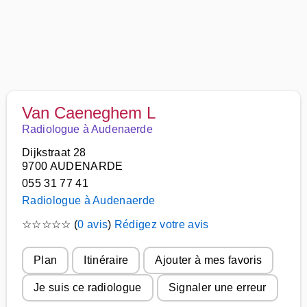
Van Caeneghem L
Radiologue à Audenaerde
Dijkstraat 28
9700 AUDENARDE
055 31 77 41
Radiologue à Audenaerde
☆
☆
☆
☆
☆
(
0 avis
)
Rédigez votre avis
Plan
Itinéraire
Ajouter à mes favoris
Je suis ce radiologue
Signaler une erreur