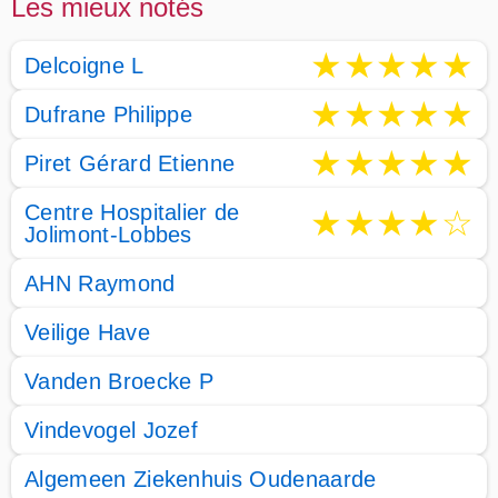
Les mieux notés
★
★
★
★
★
Delcoigne L
★
★
★
★
★
Dufrane Philippe
★
★
★
★
★
Piret Gérard Etienne
Centre Hospitalier de
★
★
★
★
☆
Jolimont-Lobbes
AHN Raymond
Veilige Have
Vanden Broecke P
Vindevogel Jozef
Algemeen Ziekenhuis Oudenaarde